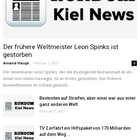
Der frühere Weltmeister Leon Spinks ist
gestorben
Amand Haupt
-
Februar 7, 2021
0
Der Amerikaner Leon Spinks, der die Boxlegende Muhammad Ali als
einen von vielen besiegte, ist an Krebs gestorben. Der frühere
Boxweltmeister im Schwergewicht...
Bestnoten auf Streifen, aber einer war aus einer
ganz anderen Welt
Februar 1, 2021
TV 2 erfährt ein Hilfspaket von 170 Milliarden
auf dem Weg...