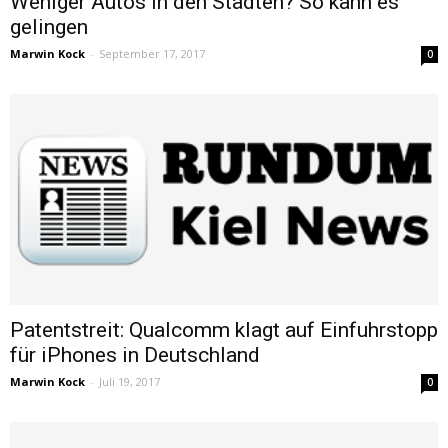
Weniger Autos in den Städten? So kann es
gelingen
Marwin Kock
-
September 17, 2017
0
Patentstreit: Qualcomm klagt auf Einfuhrstopp
für iPhones in Deutschland
Marwin Kock
-
Juli 19, 2017
0