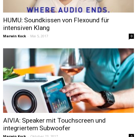
HUMU: Soundkissen von Flexound für
intensiven Klang
Marwin Kock
-
Mai 5, 2017
0
AIVIA: Speaker mit Touchscreen und
integriertem Subwoofer
Marwin Kock
-
Oktober 23, 2017
0