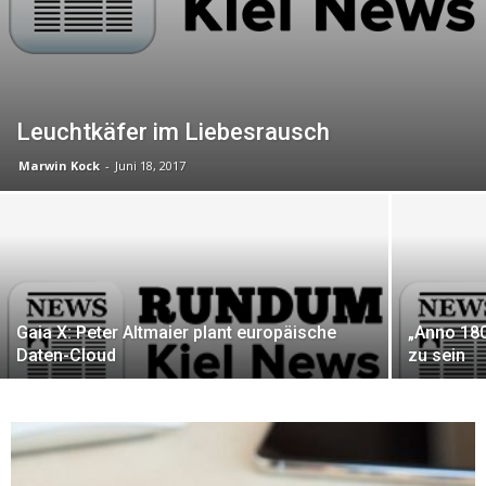
Leuchtkäfer im Liebesrausch
Marwin Kock
-
Juni 18, 2017
Gaia X: Peter Altmaier plant europäische
„Anno 180
Daten-Cloud
zu sein