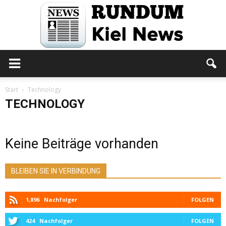
Rundum
Start
Technology
TECHNOLOGY
Kiel
Keine Beiträge vorhanden
News
BLEIBEN SIE IN VERBINDUNG
1,896
Nachfolger
FOLGEN
424
Nachfolger
FOLGEN