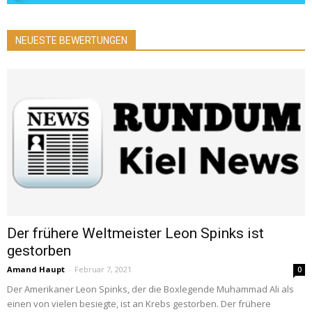
NEUESTE BEWERTUNGEN
Der frühere Weltmeister Leon Spinks ist
gestorben
Amand Haupt
-
Februar 7, 2021
0
Der Amerikaner Leon Spinks, der die Boxlegende Muhammad Ali als
einen von vielen besiegte, ist an Krebs gestorben. Der frühere