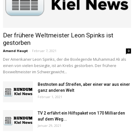
Der frühere Weltmeister Leon Spinks ist
gestorben
Amand Haupt
-
Februar 7, 2021
0
Der Amerikaner Leon Spinks, der die Boxlegende Muhammad Ali als
einen von vielen besiegte, ist an Krebs gestorben. Der frühere
Boxweltmeister im Schwergewicht...
Bestnoten auf Streifen, aber einer war aus einer
ganz anderen Welt
Februar 1, 2021
TV 2 erfährt ein Hilfspaket von 170 Milliarden
auf dem Weg...
Januar 29, 2021