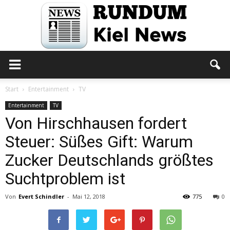
Rundum
Start
Entertainment
TV
Entertainment
TV
Von Hirschhausen fordert
Kiel
Steuer: Süßes Gift: Warum
Zucker Deutschlands größtes
News
Suchtproblem ist
Von
Evert Schindler
-
Mai 12, 2018
775
0