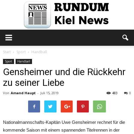
Rundum
Start
Sport
Handball
Sport
Handball
Gensheimer und die Rückkehr
Kiel
zu seiner Liebe
Von
Amand Haupt
-
Juli 15, 2019
483
0
News
Nationalmannschafts-Kapitän Uwe Gensheimer rechnet für die
kommende Saison mit einem spannenden Titelrennen in der