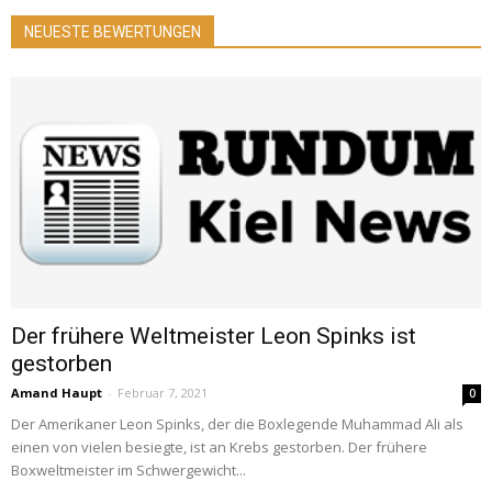
NEUESTE BEWERTUNGEN
Der frühere Weltmeister Leon Spinks ist
gestorben
Amand Haupt
-
Februar 7, 2021
0
Der Amerikaner Leon Spinks, der die Boxlegende Muhammad Ali als
einen von vielen besiegte, ist an Krebs gestorben. Der frühere
Boxweltmeister im Schwergewicht...