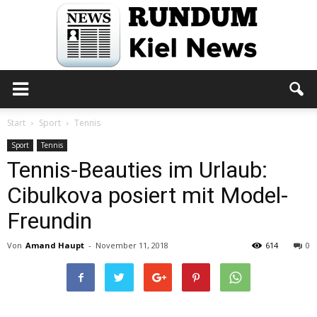
Rundum
Start
Sport
Tennis
Sport
Tennis
Tennis-Beauties im Urlaub:
Kiel
Cibulkova posiert mit Model-
Freundin
News
Von
Amand Haupt
-
November 11, 2018
614
0