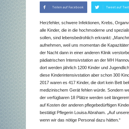
Teilen auf Facebook
Tweet auf Twit
Herzfehler, schwere Infektionen, Krebs, Organ
alle Kinder, die in die hochmoderne und spezia
sollen, sind lebensbedrohlich erkrankt: „Manch
aufnehmen, weil uns momentan die Kapazitäten 
der Nacht dann in einer anderen Klinik verstorbe
pädiatrischen Intensivstation an der MH Hannove
dort werden jährlich 1200 Kinder und Jugendlic
diese Kinderintensivstation aber schon 300 Kin
2017 waren es 417 Kinder, die dort kein Bett b
medizinischem Gerät fehlen würde. Sondern weil 
der verfügbaren 18 Plätze werden seit längerem
auf Kosten der anderen pflegebedürftigen Kinder
bestätigt Pflegerin Louisa Abraham
.
„Auf unsere
wenn wir das nötige Personal dazu hätten.“