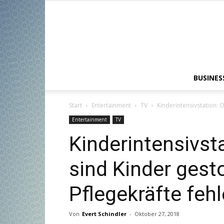
BUSINES
Start
Entertainment
TV
Kinderintensivstation: O
Entertainment
TV
Kinderintensivsta
sind Kinder gesto
Pflegekräfte fehl
Von
Evert Schindler
-
Oktober 27, 2018