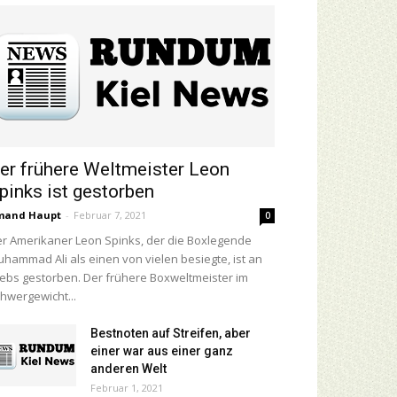
er frühere Weltmeister Leon
pinks ist gestorben
mand Haupt
-
Februar 7, 2021
0
r Amerikaner Leon Spinks, der die Boxlegende
hammad Ali als einen von vielen besiegte, ist an
ebs gestorben. Der frühere Boxweltmeister im
hwergewicht...
Bestnoten auf Streifen, aber
einer war aus einer ganz
anderen Welt
Februar 1, 2021