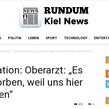
S
POLITIK
LEBEN
SPORT
TECHNOLOGY
ENTERT
Rundum
berarzt: „Es sind Kinder gestorben, weil uns hier Pflegekräfte fehlen“
tion: Oberarzt: „Es
Kiel
rben, weil uns hier
en“
612
0
News