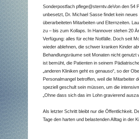
Sonderpostfach
pflege@sterntv.deVon
den 54 Pf
unbesetzt, Dr. Michael Sasse findet kein neu
überarbeiteten Mitarbeiten und Elternzeiten. Lau
zu – bis zum Kollaps. In Hannover stehen 20 Ä
Verfügung: alles für echte Notfälle. Doch seit
wieder ablehnen, die schwer kranken Kinder a
Behandlungsräume seit Monaten nicht genutzt w
ist bemüht, die Patienten in seinem Pädiatrisc
„anderen Kliniken geht es genauso“, so der Obe
Personalmangel betroffen, weil die Mitarbeiter 
speziell geschult sein müssen, um die intensiv
„Ohne dass sich das im Lohn gravierend ausza
Als letzter Schritt bleibt nur die Öffentlichkeit
Tage den harten und belastenden Alltag in der Ki