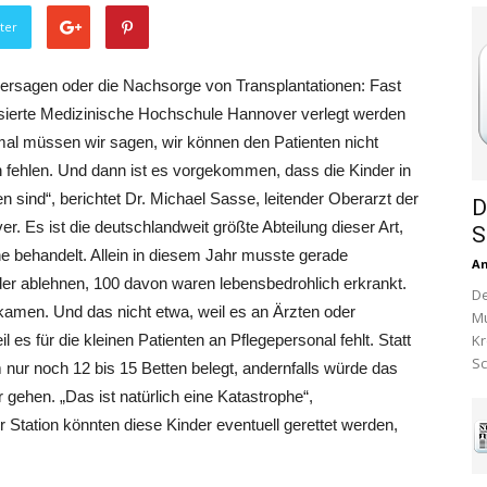
ter
versagen oder die Nachsorge von Transplantationen: Fast
lisierte Medizinische Hochschule Hannover verlegt werden
mal müssen wir sagen, wir können den Patienten nicht
fehlen. Und dann ist es vorgekommen, dass die Kinder in
n sind“, berichtet Dr. Michael Sasse, leitender Oberarzt der
D
r. Es ist die deutschlandweit größte Abteilung dieser Art,
S
he behandelt. Allein in diesem Jahr musste gerade
A
der ablehnen, 100 davon waren lebensbedrohlich erkrankt.
De
ekamen. Und das nicht etwa, weil es an Ärzten oder
Mu
es für die kleinen Patienten an Pflegepersonal fehlt. Statt
Kr
Sc
 nur noch 12 bis 15 Betten belegt, andernfalls würde das
 gehen. „Das ist natürlich eine Katastrophe“,
r Station könnten diese Kinder eventuell gerettet werden,