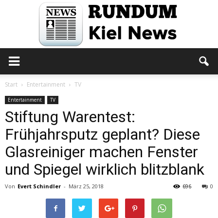
Rundum
Start
Entertainment
TV
Entertainment
TV
Stiftung Warentest:
Kiel
Frühjahrsputz geplant? Diese
Glasreiniger machen Fenster
News
und Spiegel wirklich blitzblank
Von
Evert Schindler
-
März 25, 2018
696
0