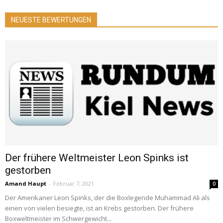
NEUESTE BEWERTUNGEN
Der frühere Weltmeister Leon Spinks ist
gestorben
Amand Haupt
-
Februar 7, 2021
0
Der Amerikaner Leon Spinks, der die Boxlegende Muhammad Ali als
einen von vielen besiegte, ist an Krebs gestorben. Der frühere
Boxweltmeister im Schwergewicht...