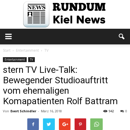
Rundum
Start
Entertainment
TV
Entertainment
TV
stern TV Live-Talk:
Kiel
Bewegender Studioauftritt
vom ehemaligen
News
Komapatienten Rolf Battram
Von
Evert Schindler
-
März 16, 2018
942
0