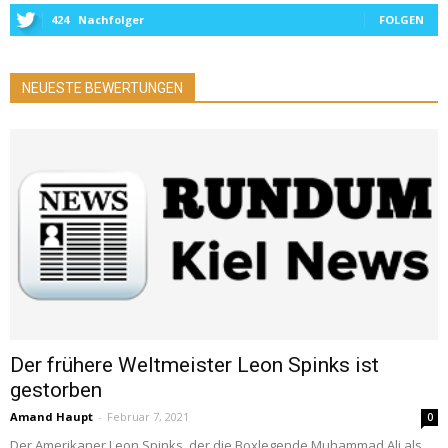
424
Nachfolger
FOLGEN
NEUESTE BEWERTUNGEN
Der frühere Weltmeister Leon Spinks ist
gestorben
Amand Haupt
-
Februar 7, 2021
0
Der Amerikaner Leon Spinks, der die Boxlegende Muhammad Ali als