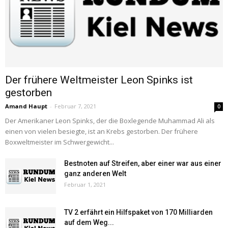
Der frühere Weltmeister Leon Spinks ist
gestorben
Amand Haupt
-
Februar 7, 2021
0
Der Amerikaner Leon Spinks, der die Boxlegende Muhammad Ali als
einen von vielen besiegte, ist an Krebs gestorben. Der frühere
Boxweltmeister im Schwergewicht...
Bestnoten auf Streifen, aber einer war aus einer
ganz anderen Welt
Februar 1, 2021
TV 2 erfährt ein Hilfspaket von 170 Milliarden
auf dem Weg...