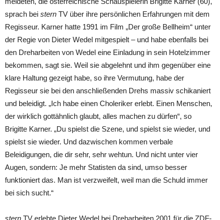
meldeten, die österreichische Schauspielerin Brigitte Karner (60),
sprach bei
stern
TV über ihre persönlichen Erfahrungen mit dem
Regisseur. Karner hatte 1991 im Film „Der große Bellheim“ unter
der Regie von Dieter Wedel mitgespielt – und habe ebenfalls bei
den Dreharbeiten von Wedel eine Einladung in sein Hotelzimmer
bekommen, sagt sie. Weil sie abgelehnt und ihm gegenüber eine
klare Haltung gezeigt habe, so ihre Vermutung, habe der
Regisseur sie bei den anschließenden Drehs massiv schikaniert
und beleidigt. „Ich habe einen Choleriker erlebt. Einen Menschen,
der wirklich gottähnlich glaubt, alles machen zu dürfen“, so
Brigitte Karner. „Du spielst die Szene, und spielst sie wieder, und
spielst sie wieder. Und dazwischen kommen verbale
Beleidigungen, die dir sehr, sehr wehtun. Und nicht unter vier
Augen, sondern: Je mehr Statisten da sind, umso besser
funktioniert das. Man ist verzweifelt, weil man die Schuld immer
bei sich sucht.“
stern
TV erlebte Dieter Wedel bei Dreharbeiten 2001 für die ZDF-