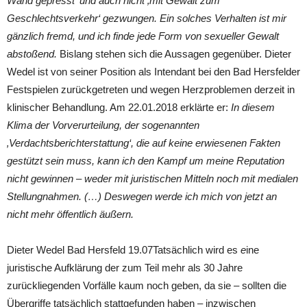
Wand gepresst‘ und auch nicht ‚mit Gewalt zum
Geschlechtsverkehr‘ gezwungen. Ein solches Verhalten ist mir
gänzlich fremd, und ich finde jede Form von sexueller Gewalt
abstoßend.
Bislang stehen sich die Aussagen gegenüber. Dieter
Wedel ist von seiner Position als Intendant bei den Bad Hersfelder
Festspielen zurückgetreten und wegen Herzproblemen derzeit in
klinischer Behandlung. Am 22.01.2018 erklärte er:
In diesem
Klima der Vorverurteilung, der sogenannten
‚Verdachtsberichterstattung‘, die auf keine erwiesenen Fakten
gestützt sein muss, kann ich den Kampf um meine Reputation
nicht gewinnen – weder mit juristischen Mitteln noch mit medialen
Stellungnahmen. (…) Deswegen werde ich mich von jetzt an
nicht mehr öffentlich äußern.
Dieter Wedel Bad Hersfeld 19.07Tatsächlich wird es
e
ine
juristische Aufklärung der zum Teil mehr als 30 Jahre
zurückliegenden Vorfälle kaum noch geben, da sie – sollten die
Übergriffe tatsächlich stattgefunden haben – inzwischen