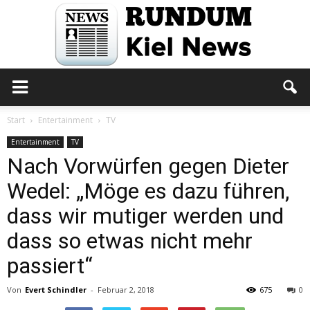
Rundum
Start
Entertainment
TV
Entertainment
TV
Nach Vorwürfen gegen Dieter
Kiel
Wedel: „Möge es dazu führen,
dass wir mutiger werden und
News
dass so etwas nicht mehr
passiert“
Von
Evert Schindler
-
Februar 2, 2018
675
0