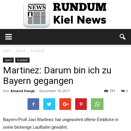
Rundum
Start
Sport
Fussball
Sport
Fussball
Martinez: Darum bin ich zu
Kiel
Bayern gegangen
Von
Amand Haupt
-
Dezember 19, 2017
711
0
News
Bayern-Profi Javi Martinez hat ungewohnt offene Einblicke in
seine bisherige Laufbahn gewährt.