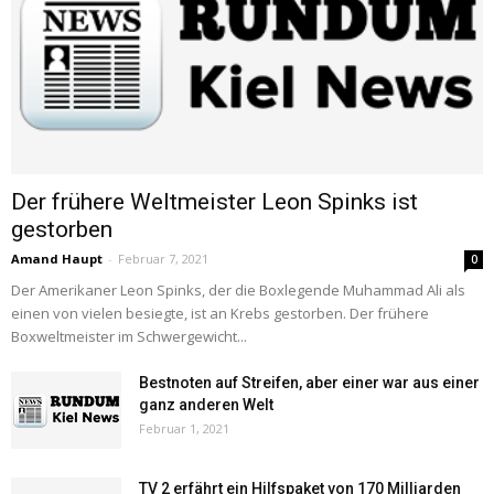
Der frühere Weltmeister Leon Spinks ist
gestorben
Amand Haupt
-
Februar 7, 2021
0
Der Amerikaner Leon Spinks, der die Boxlegende Muhammad Ali als
einen von vielen besiegte, ist an Krebs gestorben. Der frühere
Boxweltmeister im Schwergewicht...
Bestnoten auf Streifen, aber einer war aus einer
ganz anderen Welt
Februar 1, 2021
TV 2 erfährt ein Hilfspaket von 170 Milliarden