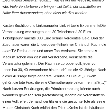
„
begnadetes Jenseitsmedium
„, hieß es auf der Website, ebenso
wie:
Viele Verstorbene verbringen viel Zeit in der unmittelbaren
Nähe ihrer Anverwandten, ohne dass wir dies merken.
Kasten Buchtipp und Linkmanueller Link virtuelle ExperimenteDie
Veranstaltung war ausgebucht: 30 Teilnehmer à 30 Euro
Ticketgebühr machte 900 Euro schnell verdientes Geld. Drei der
Zuschauer waren die Undercover-Teilnehmer Christoph Kuch, die
stern
TV-Redakteurin und unser Ton-Assistent. Sie sehe als
Medium schon von klein auf Verstorbene, versicherte die
Veranstaltungsleiterin. Der Raum sei „proppenvoll, jeder von
Ihnen hat 30, 40 Verstorbene hinter sich“, so die 42-Jährige. Nach
dieser Aussage folgte der erste Schuss ins Blaue: „Zu wem
gehört die tote Frau, die eine Chemotherapie bekommen hat?(…)“
Nach kurzen Erklärungen, die Primärerkrankung könnte auch
woanders gewesen sein (Metastasen), landete die Veranstalterin
einen Volltreffer: Jemand identifizierte die gesuchte Tote als seine
Mutter. Christoph Kuch erklärt den Trick: „Krebs ist die häufigste