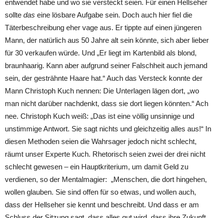
entwendet habe und wo sie versteckt seien. Für einen Hellseher
sollte
das
eine lösbare Aufgabe sein. Doch auch hier fiel die
Täterbeschreibung eher vage aus. Er tippte auf einen jüngeren
Mann, der natürlich aus 50 Jahre alt sein könnte, sich aber lieber
für 30 verkaufen würde. Und „Er liegt im Kartenbild als blond,
braunhaarig. Kann aber aufgrund seiner Falschheit auch jemand
sein, der gesträhnte Haare hat.“ Auch das Versteck konnte der
Mann Christoph Kuch nennen: Die Unterlagen lägen dort, „wo
man nicht darüber nachdenkt, dass sie dort liegen könnten.“ Ach
nee. Christoph Kuch weiß: „Das ist eine völlig unsinnige und
unstimmige Antwort. Sie sagt nichts und gleichzeitig alles aus!“ In
diesen Methoden seien die Wahrsager jedoch nicht schlecht,
räumt unser Experte Kuch. Rhetorisch seien zwei der drei nicht
schlecht gewesen – ein Hauptkriterium, um damit Geld zu
verdienen, so der Mentalmagier: „Menschen, die dort hingehen,
wollen glauben. Sie sind offen für so etwas, und wollen auch,
dass der Hellseher sie kennt und beschreibt. Und dass er am
Schluss der Sitzung sagt, dass alles gut wird, dass ihre Zukunft