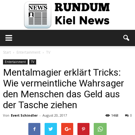
Rundum
Start
Entertainment
TV
Entertainment
TV
Mentalmagier erklärt Tricks:
Kiel
Wie vermeintliche Wahrsager
den Menschen das Geld aus
News
der Tasche ziehen
Von
Evert Schindler
-
August 20, 2017
1468
0