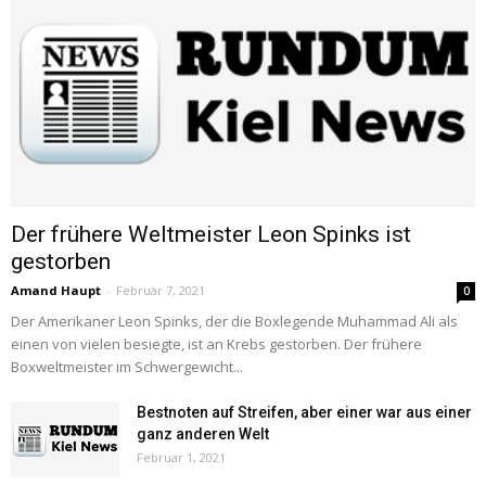
Der frühere Weltmeister Leon Spinks ist
gestorben
Amand Haupt
-
Februar 7, 2021
0
Der Amerikaner Leon Spinks, der die Boxlegende Muhammad Ali als
einen von vielen besiegte, ist an Krebs gestorben. Der frühere
Boxweltmeister im Schwergewicht...
Bestnoten auf Streifen, aber einer war aus einer
ganz anderen Welt
Februar 1, 2021