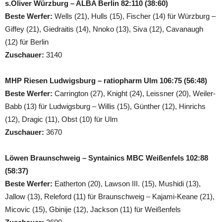
s.Oliver Würzburg – ALBA Berlin 82:110 (38:60)
Beste Werfer:
Wells (21), Hulls (15), Fischer (14) für Würzburg –
Giffey (21), Giedraitis (14), Nnoko (13), Siva (12), Cavanaugh
(12) für Berlin
Zuschauer:
3140
MHP Riesen Ludwigsburg – ratiopharm Ulm 106:75 (56:48)
Beste Werfer:
Carrington (27), Knight (24), Leissner (20), Weiler-
Babb (13) für Ludwigsburg – Willis (15), Günther (12), Hinrichs
(12), Dragic (11), Obst (10) für Ulm
Zuschauer:
3670
Löwen Braunschweig – Syntainics MBC Weißenfels 102:88
(58:37)
Beste Werfer:
Eatherton (20), Lawson III. (15), Mushidi (13),
Jallow (13), Releford (11) für Braunschweig – Kajami-Keane (21),
Micovic (15), Gbinije (12), Jackson (11) für Weißenfels