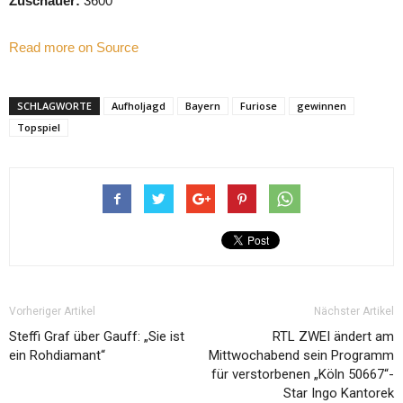
Zuschauer:
3600
Read more on Source
SCHLAGWORTE
Aufholjagd
Bayern
Furiose
gewinnen
Topspiel
Vorheriger Artikel
Nächster Artikel
Steffi Graf über Gauff: „Sie ist
RTL ZWEI ändert am
ein Rohdiamant“
Mittwochabend sein Programm
für verstorbenen „Köln 50667“-
Star Ingo Kantorek