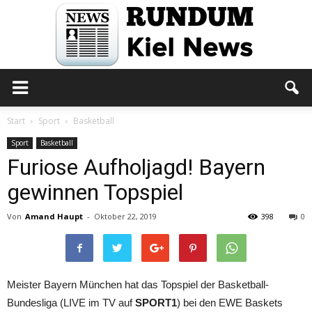
Rundum
Start
Sport
Basketball
Sport
Basketball
Furiose Aufholjagd! Bayern
Kiel
gewinnen Topspiel
Von
Amand Haupt
-
Oktober 22, 2019
398
0
News
Meister Bayern München hat das Topspiel der Basketball-
Bundesliga (LIVE im TV auf
SPORT1
) bei den EWE Baskets