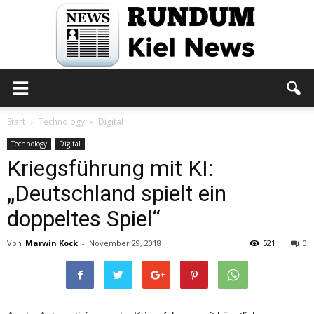
Rundum
Start
Technology
Digital
Technology
Digital
Kriegsführung mit KI:
Kiel
„Deutschland spielt ein
doppeltes Spiel“
News
Von
Marwin Kock
-
November 29, 2018
521
0