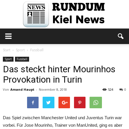
Rundum
Start
Sport
Fussball
Sport
Fussball
Das steckt hinter Mourinhos
Kiel
Provokation in Turin
Von
Amand Haupt
-
November 8, 2018
524
0
News
Das Spiel zwischen Manchester United und Juventus Turin war
vorbei. Für Jose Mourinho, Trainer von ManUnited, ging es aber