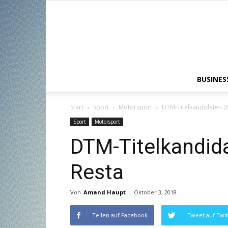
BUSINES
Start
Sport
Motorsport
DTM-Titelkandidaten 20
Sport
Motorsport
DTM-Titelkandida
Resta
Von
Amand Haupt
-
Oktober 3, 2018
Teilen auf Facebook
Tweet auf Twit