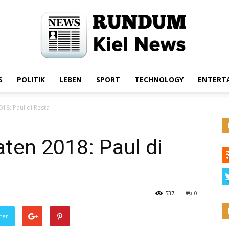
S
POLITIK
LEBEN
SPORT
TECHNOLOGY
ENTERT
Rundum
18: Paul di Resta
ten 2018: Paul di
Kiel
537
0
ter
News