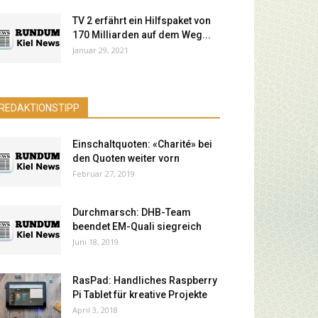
TV 2 erfährt ein Hilfspaket von
170 Milliarden auf dem Weg...
Januar 29, 2021
REDAKTIONSTIPP
Einschaltquoten: «Charité» bei
den Quoten weiter vorn
Februar 27, 2019
Durchmarsch: DHB-Team
beendet EM-Quali siegreich
Juni 18, 2019
RasPad: Handliches Raspberry
Pi Tablet für kreative Projekte
April 3, 2018