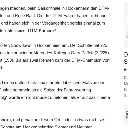
fnungen machen, beim Saisonfinale in Hockenheim den DTM-
ffett und Rene Rast. Die drei DTM-Fahrer haben nicht nur
drei haben sich in der Vergangenheit bereits einmal zum
en Titel seiner DTM-Karriere?
m großen Showdown in Hockenheim am. Der Schotte hat 229
Punkte vor seinem Mercedes-Kollegen Gary Paffett (2./225)
D
st (199). Bis auf zwei Rennen kam der DTM-Champion von
S
l.
A
De
d einen dritten Platz und startete dabei zwei Mal von der
Mu
Kr
Punkte sammeln an die Spitze der Fahrerwertung.
Sc
folg“ wurde er nicht müde zu betonen, als er auf das Thema
nheim, und genau an diesem Ort findet in etwas mehr als
r Schotte am Hockenheimring Siebter und Neunter.