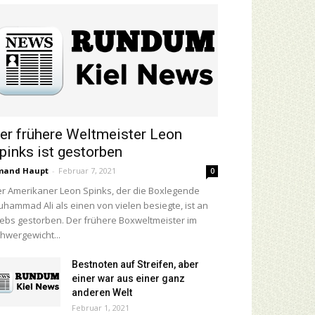
er frühere Weltmeister Leon
pinks ist gestorben
mand Haupt
-
Februar 7, 2021
0
r Amerikaner Leon Spinks, der die Boxlegende
hammad Ali als einen von vielen besiegte, ist an
ebs gestorben. Der frühere Boxweltmeister im
hwergewicht...
Bestnoten auf Streifen, aber
einer war aus einer ganz
anderen Welt
Februar 1, 2021