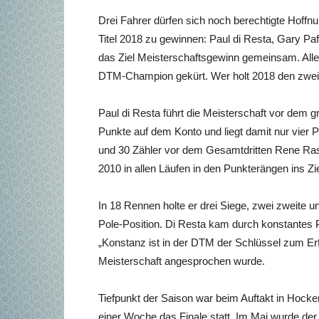
Drei Fahrer dürfen sich noch berechtigte Hof
Titel 2018 zu gewinnen: Paul di Resta, Gary Pa
das Ziel Meisterschaftsgewinn gemeinsam. Alle 
DTM-Champion gekürt. Wer holt 2018 den zweit
Paul di Resta führt die Meisterschaft vor de
Punkte auf dem Konto und liegt damit nur vier 
und 30 Zähler vor dem Gesamtdritten Rene Ra
2010 in allen Läufen in den Punkterängen ins Zie
In 18 Rennen holte er drei Siege, zwei zweite un
Pole-Position. Di Resta kam durch konstantes 
„Konstanz ist in der DTM der Schlüssel zum Er
Meisterschaft angesprochen wurde.
Tiefpunkt der Saison war beim Auftakt in Hocke
einer Woche das Finale statt. Im Mai wurde de