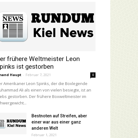
er frühere Weltmeister Leon
pinks ist gestorben
mand Haupt
-
Februar 7, 2021
0
r Amerikaner Leon Spinks, der die Boxlegende
hammad Ali als einen von vielen besiegte, ist an
ebs gestorben. Der frühere Boxweltmeister im
hwergewicht...
Bestnoten auf Streifen, aber
einer war aus einer ganz
anderen Welt
Februar 1, 2021