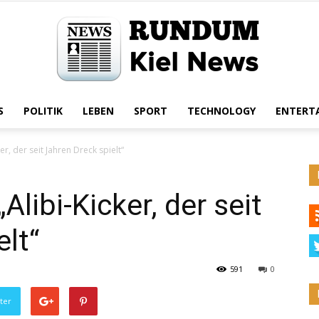
S
POLITIK
LEBEN
SPORT
TECHNOLOGY
ENTERT
Rundum
er, der seit Jahren Dreck spielt“
Alibi-Kicker, der seit
Kiel
elt“
591
0
ter
News