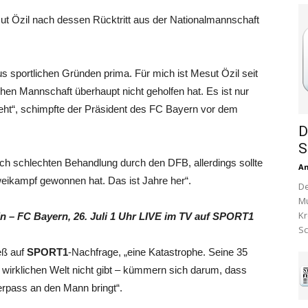
ut Özil nach dessen Rücktritt aus der Nationalmannschaft
s sportlichen Gründen prima. Für mich ist Mesut Özil seit
hen Mannschaft überhaupt nicht geholfen hat. Es ist nur
eht“, schimpfte der Präsident des FC Bayern vor dem
D
S
ch schlechten Behandlung durch den DFB, allerdings sollte
A
Zweikampf gewonnen hat. Das ist Jahre her“.
De
Mu
Kr
n – FC Bayern, 26. Juli 1 Uhr LIVE im TV auf SPORT1
Sc
eß auf
SPORT1
-Nachfrage, „eine Katastrophe. Seine 35
er wirklichen Welt nicht gibt – kümmern sich darum, dass
erpass an den Mann bringt“.