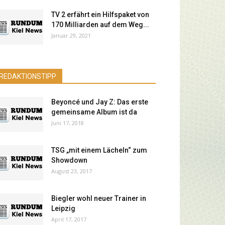
TV 2 erfährt ein Hilfspaket von
170 Milliarden auf dem Weg...
Januar 29, 2021
REDAKTIONSTIPP
Beyoncé und Jay Z: Das erste
gemeinsame Album ist da
Juni 17, 2018
TSG „mit einem Lächeln“ zum
Showdown
August 23, 2017
Biegler wohl neuer Trainer in
Leipzig
April 17, 2017