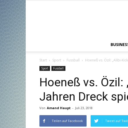
BUSINES
Start
Sport
Fussball
Hoeneß vs. Özil: „Alibi-Kick
Sport
Fussball
Hoeneß vs. Özil: „
Jahren Dreck spi
Von
Amand Haupt
-
Juli 23, 2018
Teilen auf Facebook
Tweet auf Twit