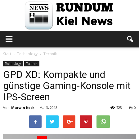
Rundum
Start
Technology
Technik
Technology
Technik
GPD XD: Kompakte und
Kiel
günstige Gaming-Konsole mit
IPS-Screen
News
Von
Marwin Kock
-
Mai 3, 2018
723
0