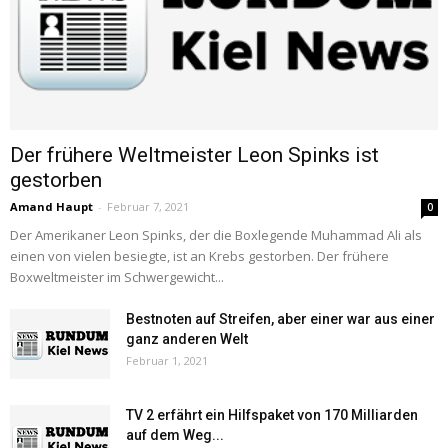
Der frühere Weltmeister Leon Spinks ist
gestorben
Amand Haupt
-
Februar 7, 2021
0
Der Amerikaner Leon Spinks, der die Boxlegende Muhammad Ali als
einen von vielen besiegte, ist an Krebs gestorben. Der frühere
Boxweltmeister im Schwergewicht...
Bestnoten auf Streifen, aber einer war aus einer
ganz anderen Welt
Februar 1, 2021
TV 2 erfährt ein Hilfspaket von 170 Milliarden
auf dem Weg...