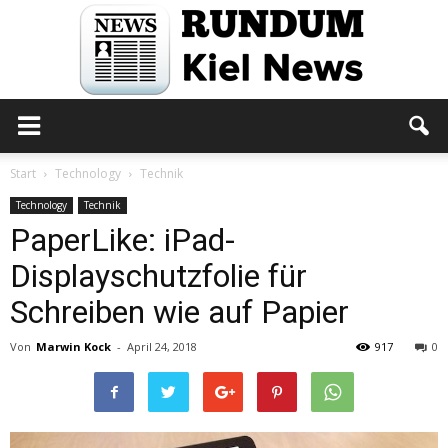
Rundum
Start
Technology
Technik
Technology
Technik
PaperLike: iPad-
Kiel
Displayschutzfolie für
Schreiben wie auf Papier
News
Von
Marwin Kock
-
April 24, 2018
917
0