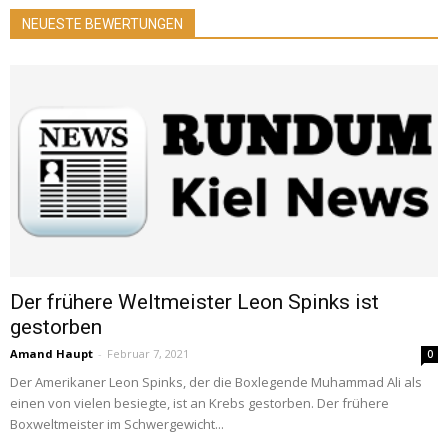
NEUESTE BEWERTUNGEN
Der frühere Weltmeister Leon Spinks ist
gestorben
Amand Haupt
-
Februar 7, 2021
0
Der Amerikaner Leon Spinks, der die Boxlegende Muhammad Ali als
einen von vielen besiegte, ist an Krebs gestorben. Der frühere
Boxweltmeister im Schwergewicht...