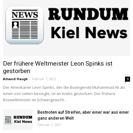
Der frühere Weltmeister Leon Spinks ist
gestorben
Amand Haupt
-
Februar 7, 2021
0
Der Amerikaner Leon Spinks, der die Boxlegende Muhammad Ali als
einen von vielen besiegte, ist an Krebs gestorben. Der frühere
Boxweltmeister im Schwergewicht...
Bestnoten auf Streifen, aber einer war aus einer
ganz anderen Welt
Februar 1, 2021