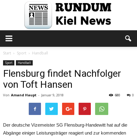
Rundum
Start
Sport
Handball
Sport
Handball
Flensburg findet Nachfolger
Kiel
von Toft Hansen
Von
Amand Haupt
-
Januar 9, 2018
680
0
News
Der deutsche Vizemeister SG Flensburg-Handewitt hat auf die
Abgänge einiger Leistungsträger reagiert und zur kommenden