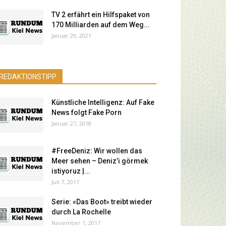
TV 2 erfährt ein Hilfspaket von
170 Milliarden auf dem Weg...
Januar 29, 2021
REDAKTIONSTIPP
Künstliche Intelligenz: Auf Fake
News folgt Fake Porn
Januar 27, 2018
#FreeDeniz: Wir wollen das
Meer sehen – Deniz’i görmek
istiyoruz |...
Juli 7, 2017
Serie: «Das Boot» treibt wieder
durch La Rochelle
November 1, 2017