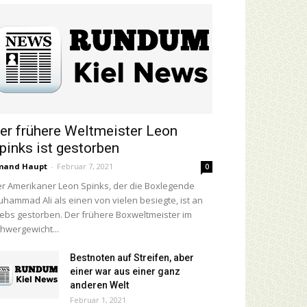
er frühere Weltmeister Leon
pinks ist gestorben
mand Haupt
-
Februar 7, 2021
0
r Amerikaner Leon Spinks, der die Boxlegende
hammad Ali als einen von vielen besiegte, ist an
ebs gestorben. Der frühere Boxweltmeister im
hwergewicht...
Bestnoten auf Streifen, aber
einer war aus einer ganz
anderen Welt
Februar 1, 2021