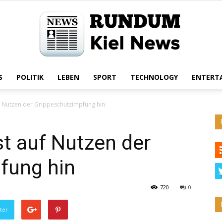
S
POLITIK
LEBEN
SPORT
TECHNOLOGY
ENTERT
Rundum
f Nutzen der Grippeschutzimpfung hin
t auf Nutzen der
Kiel
fung hin
720
0
ter
News