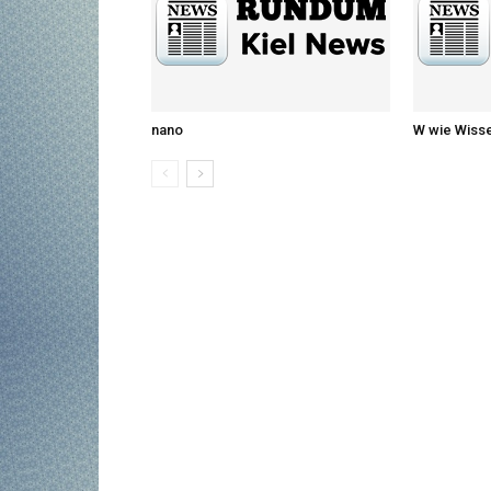
nano
W wie Wiss