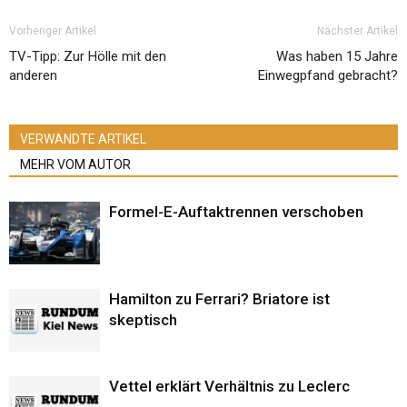
Vorheriger Artikel
Nächster Artikel
TV-Tipp: Zur Hölle mit den
Was haben 15 Jahre
anderen
Einwegpfand gebracht?
VERWANDTE ARTIKEL
MEHR VOM AUTOR
Formel-E-Auftaktrennen verschoben
Hamilton zu Ferrari? Briatore ist
skeptisch
Vettel erklärt Verhältnis zu Leclerc