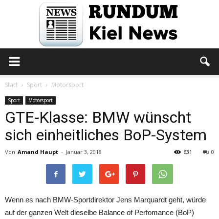
Rundum
Start
Sport
Motorsport
Sport
Motorsport
GTE-Klasse: BMW wünscht
Kiel
sich einheitliches BoP-System
Von
Amand Haupt
-
Januar 3, 2018
631
0
News
Wenn es nach BMW-Sportdirektor Jens Marquardt geht, würde
auf der ganzen Welt dieselbe Balance of Perfomance (BoP)