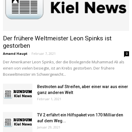
Der frühere Weltmeister Leon Spinks ist
gestorben
Amand Haupt
-
Februar 7, 2021
0
Der Amerikaner Leon Spinks, der die Boxlegende Muhammad Ali als
einen von vielen besiegte, ist an Krebs gestorben. Der frühere
Boxweltmeister im Schwergewicht...
Bestnoten auf Streifen, aber einer war aus einer
ganz anderen Welt
Februar 1, 2021
TV 2 erfährt ein Hilfspaket von 170 Milliarden
auf dem Weg...
Januar 29, 2021