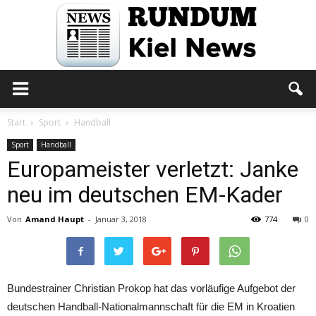
Rundum
Start
Sport
Handball
Sport
Handball
Europameister verletzt: Janke
Kiel
neu im deutschen EM-Kader
Von
Amand Haupt
-
Januar 3, 2018
774
0
News
Bundestrainer Christian Prokop hat das vorläufige Aufgebot der
deutschen Handball-Nationalmannschaft für die EM in Kroatien