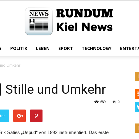
S
POLITIK
LEBEN
SPORT
TECHNOLOGY
ENTERT
Rundum
e und Umkehr
] Stille und Umkehr
Kiel
689
0
ter
ik Saties „Uspud“ von 1892 instrumentiert. Das erste
News