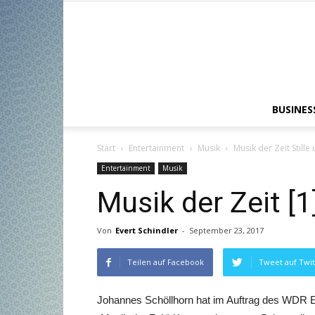
BUSINES
Start
Entertainment
Musik
Musik der Zeit Still
Entertainment
Musik
Musik der Zeit [1
Von
Evert Schindler
-
September 23, 2017
Teilen auf Facebook
Tweet auf Twit
Johannes Schöllhorn hat im Auftrag des WDR Er