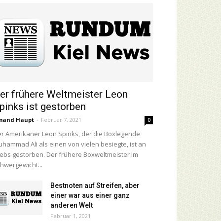
er frühere Weltmeister Leon
pinks ist gestorben
mand Haupt
-
Februar 7, 2021
0
r Amerikaner Leon Spinks, der die Boxlegende
hammad Ali als einen von vielen besiegte, ist an
ebs gestorben. Der frühere Boxweltmeister im
hwergewicht...
Bestnoten auf Streifen, aber
einer war aus einer ganz
anderen Welt
Februar 1, 2021