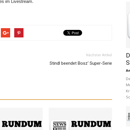
 es im Livestream.
D
Nächster Artikel
S
Stindl beendet Bosz‘ Super-Serie
A
De
Mu
Kr
Sc