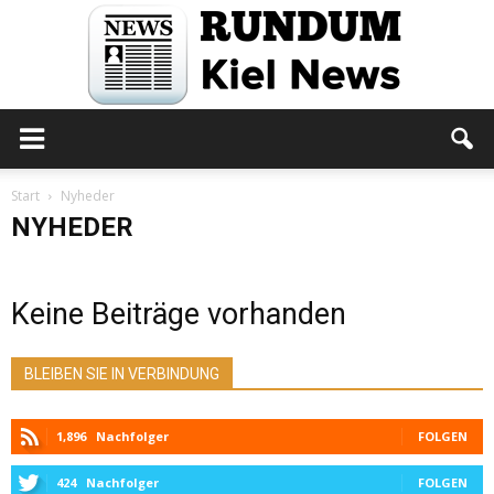
Rundum
Start
Nyheder
NYHEDER
Kiel
Keine Beiträge vorhanden
News
BLEIBEN SIE IN VERBINDUNG
1,896
Nachfolger
FOLGEN
424
Nachfolger
FOLGEN