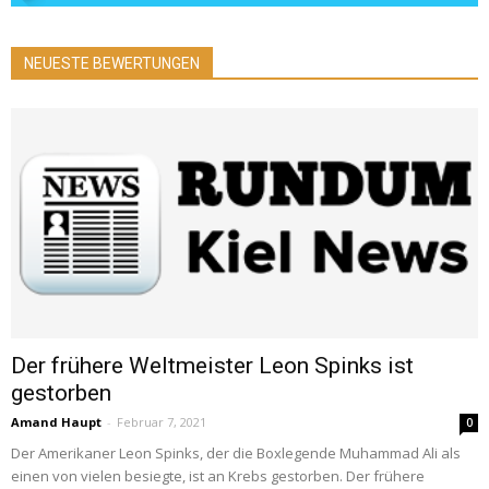
NEUESTE BEWERTUNGEN
Der frühere Weltmeister Leon Spinks ist
gestorben
Amand Haupt
-
Februar 7, 2021
0
Der Amerikaner Leon Spinks, der die Boxlegende Muhammad Ali als
einen von vielen besiegte, ist an Krebs gestorben. Der frühere