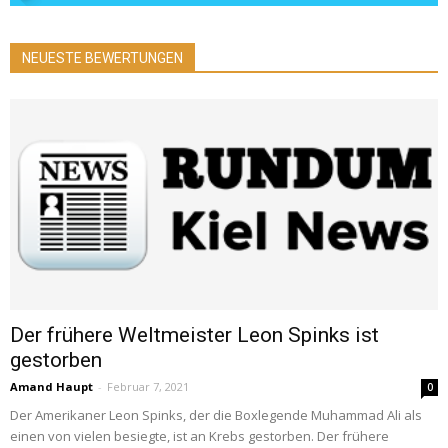
NEUESTE BEWERTUNGEN
Der frühere Weltmeister Leon Spinks ist
gestorben
Amand Haupt
-
Februar 7, 2021
0
Der Amerikaner Leon Spinks, der die Boxlegende Muhammad Ali als
einen von vielen besiegte, ist an Krebs gestorben. Der frühere