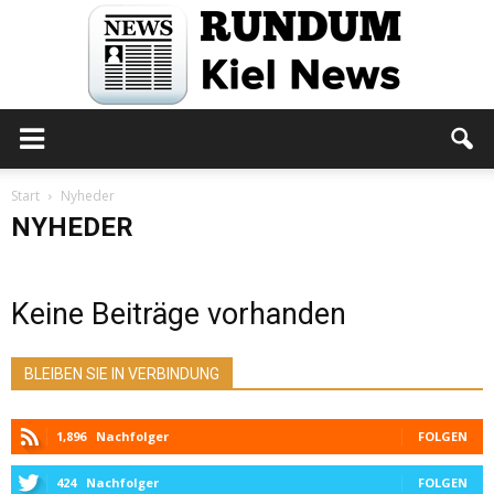
Rundum
Start
Nyheder
NYHEDER
Kiel
Keine Beiträge vorhanden
News
BLEIBEN SIE IN VERBINDUNG
1,896
Nachfolger
FOLGEN
424
Nachfolger
FOLGEN