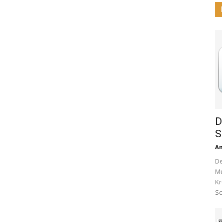
D
S
A
De
Mu
Kr
Sc