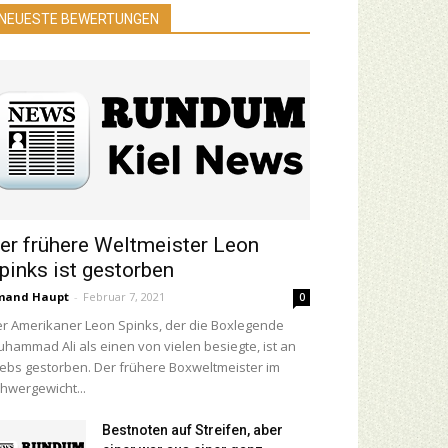
NEUESTE BEWERTUNGEN
er frühere Weltmeister Leon
pinks ist gestorben
mand Haupt
-
Februar 7, 2021
0
r Amerikaner Leon Spinks, der die Boxlegende
hammad Ali als einen von vielen besiegte, ist an
ebs gestorben. Der frühere Boxweltmeister im
hwergewicht...
Bestnoten auf Streifen, aber