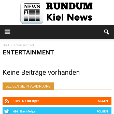
Rundum
Start
Entertainment
ENTERTAINMENT
Kiel
Keine Beiträge vorhanden
News
BLEIBEN SIE IN VERBINDUNG
1,896
Nachfolger
FOLGEN
424
Nachfolger
FOLGEN