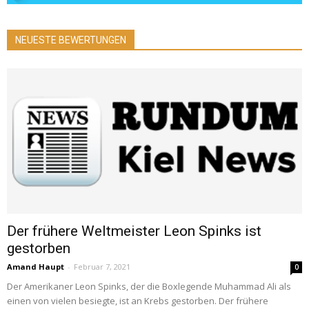
NEUESTE BEWERTUNGEN
Der frühere Weltmeister Leon Spinks ist
gestorben
Amand Haupt
-
Februar 7, 2021
0
Der Amerikaner Leon Spinks, der die Boxlegende Muhammad Ali als
einen von vielen besiegte, ist an Krebs gestorben. Der frühere