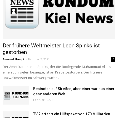
Der frühere Weltmeister Leon Spinks ist
gestorben
Amand Haupt
-
Februar 7, 2021
0
Der Amerikaner Leon Spinks, der die Boxlegende Muhammad Ali als
einen von vielen besiegte, ist an Krebs gestorben. Der frühere
Boxweltmeister im Schwergewicht...
Bestnoten auf Streifen, aber einer war aus einer
ganz anderen Welt
Februar 1, 2021
TV 2 erfährt ein Hilfspaket von 170 Milliarden