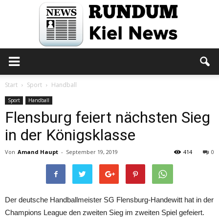
Rundum
Start
Sport
Handball
Sport
Handball
Flensburg feiert nächsten Sieg
Kiel
in der Königsklasse
Von
Amand Haupt
-
September 19, 2019
414
0
News
Der deutsche Handballmeister SG Flensburg-Handewitt hat in der
Champions League den zweiten Sieg im zweiten Spiel gefeiert.