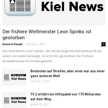
Der frühere Weltmeister Leon Spinks ist
gestorben
Amand Haupt
-
Februar 7, 2021
0
Der Amerikaner Leon Spinks, der die Boxlegende Muhammad Ali als
einen von vielen besiegte, ist an Krebs gestorben. Der frühere
Boxweltmeister im Schwergewicht...
Bestnoten auf Streifen, aber einer war aus einer
ganz anderen Welt
Februar 1, 2021
TV 2 erfährt ein Hilfspaket von 170 Milliarden
auf dem Weg...
Januar 29, 2021