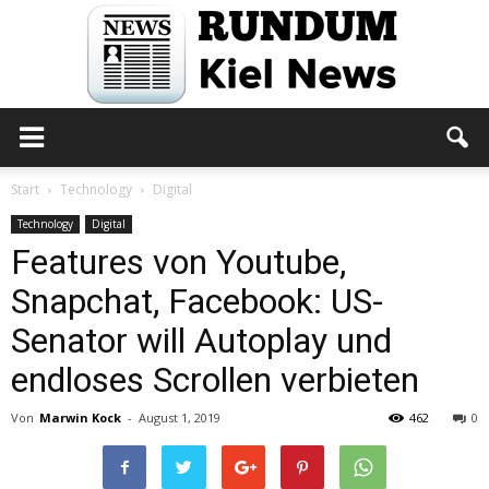
Rundum
Start
Technology
Digital
Technology
Digital
Features von Youtube,
Kiel
Snapchat, Facebook: US-
Senator will Autoplay und
News
endloses Scrollen verbieten
Von
Marwin Kock
-
August 1, 2019
462
0