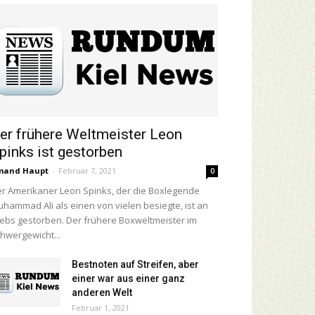
er frühere Weltmeister Leon
pinks ist gestorben
mand Haupt
-
Februar 7, 2021
0
r Amerikaner Leon Spinks, der die Boxlegende
hammad Ali als einen von vielen besiegte, ist an
ebs gestorben. Der frühere Boxweltmeister im
hwergewicht...
Bestnoten auf Streifen, aber
einer war aus einer ganz
anderen Welt
Februar 1, 2021