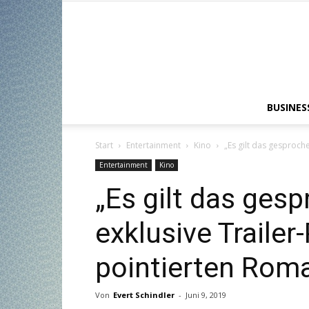
BUSINES
Start
Entertainment
Kino
„Es gilt das gesproch
Entertainment
Kino
„Es gilt das ges
exklusive Trailer
pointierten Rom
Von
Evert Schindler
-
Juni 9, 2019