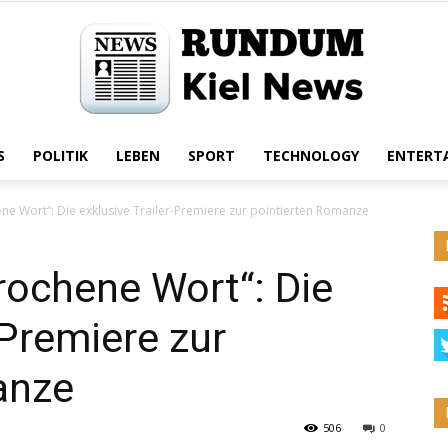
S
POLITIK
LEBEN
SPORT
TECHNOLOGY
ENTERT
Rundum
ene Wort“: Die exklusive Trailer-Premiere zur pointierten Romanze
prochene Wort“: Die
Kiel
-Premiere zur
anze
506
0
News