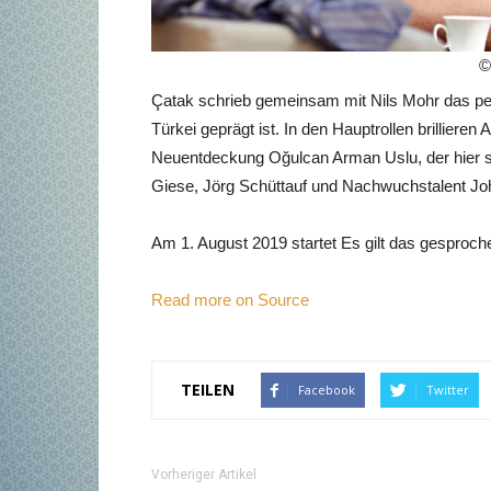
©
Çatak schrieb gemeinsam mit Nils Mohr das per
Türkei geprägt ist. In den Hauptrollen brilliere
Neuentdeckung Oğulcan Arman Uslu, der hier sei
Giese, Jörg Schüttauf und Nachwuchstalent Jo
Am 1. August 2019 startet Es gilt das gesproch
Read more on Source
TEILEN
Facebook
Twitter
Vorheriger Artikel