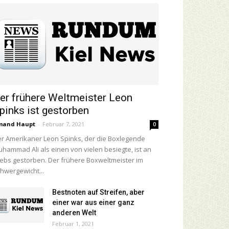
er frühere Weltmeister Leon
pinks ist gestorben
mand Haupt
-
Februar 7, 2021
0
r Amerikaner Leon Spinks, der die Boxlegende
hammad Ali als einen von vielen besiegte, ist an
ebs gestorben. Der frühere Boxweltmeister im
hwergewicht...
Bestnoten auf Streifen, aber
einer war aus einer ganz
anderen Welt
Februar 1, 2021