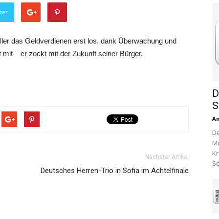
ter
ller das Geldverdienen erst los, dank Überwachung und
mit – er zockt mit der Zukunft seiner Bürger.
D
S
A
De
Mu
Kr
Nächster Artikel
Sc
Deutsches Herren-Trio in Sofia im Achtelfinale