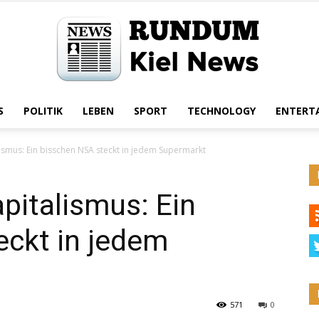
S
POLITIK
LEBEN
SPORT
TECHNOLOGY
ENTERT
Rundum
smus: Ein bisschen NSA steckt in jedem Supermarkt
italismus: Ein
Kiel
eckt in jedem
571
0
News