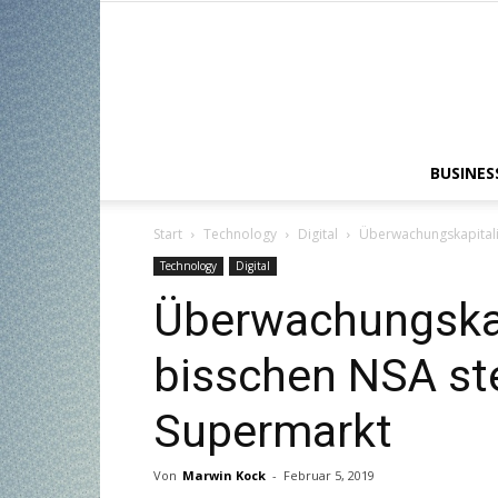
BUSINES
Start
Technology
Digital
Überwachungskapitali
Technology
Digital
Überwachungskap
bisschen NSA st
Supermarkt
Von
Marwin Kock
-
Februar 5, 2019