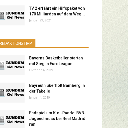
TV 2 erfährt ein Hilfspaket von
170 Milliarden auf dem Weg...
Januar 29, 2021
REDAKTIONSTIPP
Bayerns Basketballer starten
mit Sieg in EuroLeague
Oktober 4, 2019
Bayreuth überholt Bamberg in
der Tabelle
Januar 4, 2019
Endspiel um K.o.-Runde: BVB-
Jugend muss bei Real Madrid
ran