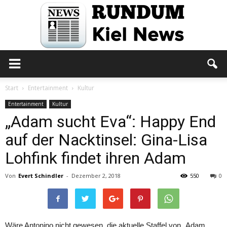
Rundum
Start
Entertainment
Kultur
Entertainment
Kultur
„Adam sucht Eva“: Happy End
Kiel
auf der Nacktinsel: Gina-Lisa
Lohfink findet ihren Adam
News
Von
Evert Schindler
-
Dezember 2, 2018
550
0
Wäre Antonino nicht gewesen, die aktuelle Staffel von „Adam