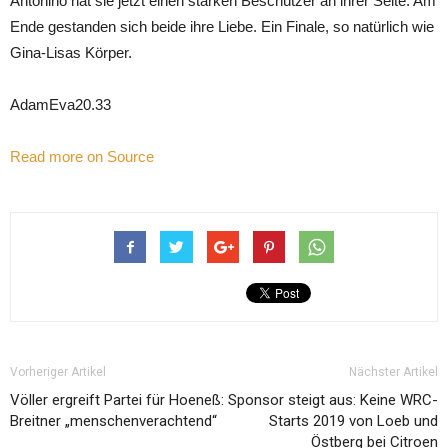
Antonino hat sie jetzt einen starken Beschützer an ihrer Seite. Am
Ende gestanden sich beide ihre Liebe. Ein Finale, so natürlich wie
Gina-Lisas Körper.
AdamEva20.33
Read more on Source
Vorheriger Artikel
Nächster Artikel
Völler ergreift Partei für Hoeneß:
Sponsor steigt aus: Keine WRC-
Breitner „menschenverachtend“
Starts 2019 von Loeb und
Östberg bei Citroen