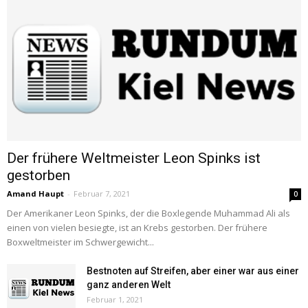
Der frühere Weltmeister Leon Spinks ist
gestorben
Amand Haupt
-
Februar 7, 2021
0
Der Amerikaner Leon Spinks, der die Boxlegende Muhammad Ali als
einen von vielen besiegte, ist an Krebs gestorben. Der frühere
Boxweltmeister im Schwergewicht...
Bestnoten auf Streifen, aber einer war aus einer
ganz anderen Welt
Februar 1, 2021