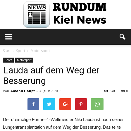
Rundum
Start
Sport
Motorsport
Sport
Motorsport
Lauda auf dem Weg der
Kiel
Besserung
Von
Amand Haupt
-
August 7, 2018
570
0
News
Der dreimalige Formel-1-Weltmeister Niki Lauda ist nach seiner
Lungentransplantation auf dem Weg der Besserung. Das teilte