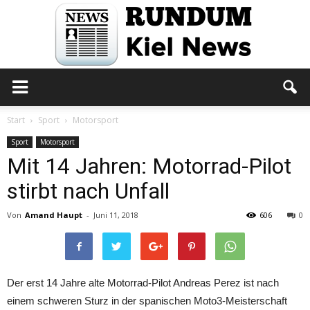
Rundum
Start
Sport
Motorsport
Sport
Motorsport
Mit 14 Jahren: Motorrad-Pilot
Kiel
stirbt nach Unfall
Von
Amand Haupt
-
Juni 11, 2018
606
0
News
Der erst 14 Jahre alte Motorrad-Pilot Andreas Perez ist nach
einem schweren Sturz in der spanischen Moto3-Meisterschaft