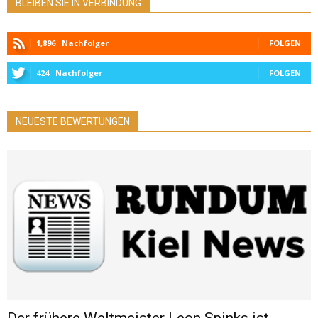
BLEIBEN SIE IN VERBINDUNG
1,896
Nachfolger
FOLGEN
424
Nachfolger
FOLGEN
NEUESTE BEWERTUNGEN