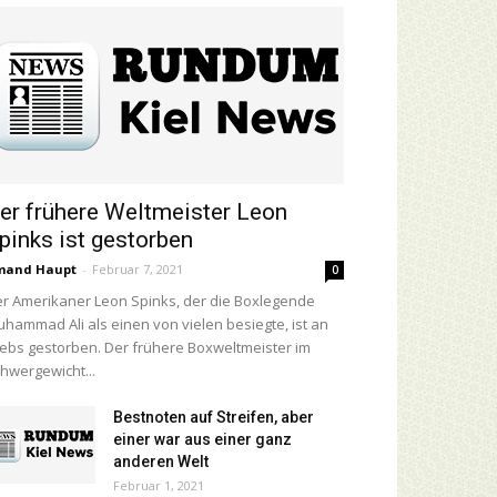
er frühere Weltmeister Leon
pinks ist gestorben
mand Haupt
-
Februar 7, 2021
0
r Amerikaner Leon Spinks, der die Boxlegende
hammad Ali als einen von vielen besiegte, ist an
ebs gestorben. Der frühere Boxweltmeister im
hwergewicht...
Bestnoten auf Streifen, aber
einer war aus einer ganz
anderen Welt
Februar 1, 2021