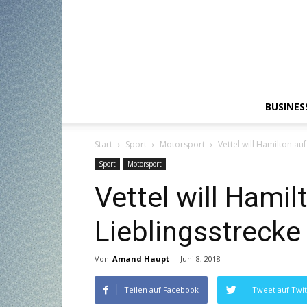
BUSINES
Start
Sport
Motorsport
Vettel will Hamilton au
Sport
Motorsport
Vettel will Hamil
Lieblingsstreck
Von
Amand Haupt
-
Juni 8, 2018
Teilen auf Facebook
Tweet auf Twit