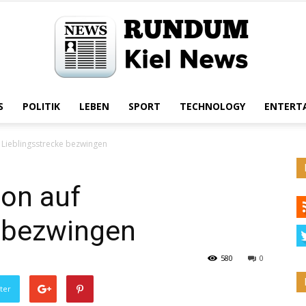
S
POLITIK
LEBEN
SPORT
TECHNOLOGY
ENTERT
Rundum
f Lieblingsstrecke bezwingen
ton auf
Kiel
e bezwingen
580
0
ter
News