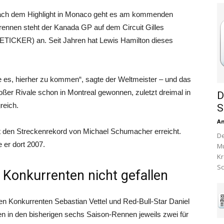
 Nach dem Highlight in Monaco geht es am kommenden
ennen steht der Kanada GP auf dem Circuit Gilles
VETICKER) an. Seit Jahren hat Lewis Hamilton dieses
ebe es, hierher zu kommen“, sagte der Weltmeister – und das
oßer Rivale schon in Montreal gewonnen, zuletzt dreimal in
D
reich.
S
A
t den Streckenrekord von Michael Schumacher erreicht.
De
e er dort 2007.
Mu
Kr
Sc
 Konkurrenten nicht gefallen
ten Konkurrenten Sebastian Vettel und Red-Bull-Star Daniel
ben in den bisherigen sechs Saison-Rennen jeweils zwei für