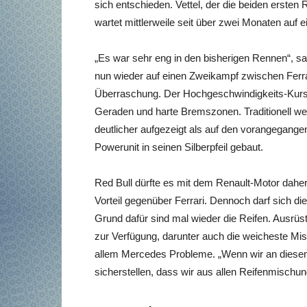
sich entschieden. Vettel, der die beiden ersten
wartet mittlerweile seit über zwei Monaten auf e
„Es war sehr eng in den bisherigen Rennen“, sagt
nun wieder auf einen Zweikampf zwischen Ferra
Überraschung. Der Hochgeschwindigkeits-Kurs l
Geraden und harte Bremszonen. Traditionell w
deutlicher aufgezeigt als auf den vorangegang
Powerunit in seinen Silberpfeil gebaut.
Red Bull dürfte es mit dem Renault-Motor dahe
Vorteil gegenüber Ferrari. Dennoch darf sich 
Grund dafür sind mal wieder die Reifen. Ausrüste
zur Verfügung, darunter auch die weicheste Mi
allem Mercedes Probleme. „Wenn wir an dies
sicherstellen, dass wir aus allen Reifenmischu