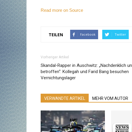
Read more on Source
TEILEN
Facebook
Twitter
Vorheriger Artikel
Skandal-Rapper in Auschwitz: „Nachdenklich u
betroffen“: Kollegah und Farid Bang besuchen
Vernichtungslager
VERWANDTE ARTIKEL
MEHR VOM AUTOR