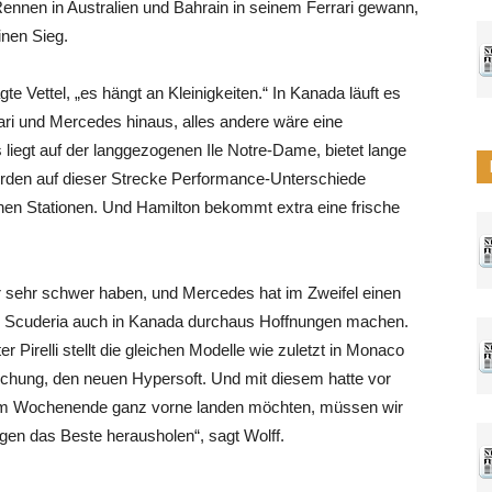
 Rennen in Australien und Bahrain in seinem Ferrari gewann,
inen Sieg.
e Vettel, „es hängt an Kleinigkeiten.“ In Kanada läuft es
ri und Mercedes hinaus, alles andere wäre eine
iegt auf der langgezogenen Ile Notre-Dame, bietet lange
erden auf dieser Strecke Performance-Unterschiede
enen Stationen. Und Hamilton bekommt extra eine frische
r sehr schwer haben, und Mercedes hat im Zweifel einen
die Scuderia auch in Kanada durchaus Hoffnungen machen.
r Pirelli stellt die gleichen Modelle wie zuletzt in Monaco
schung, den neuen Hypersoft. Und mit diesem hatte vor
em Wochenende ganz vorne landen möchten, müssen wir
ngen das Beste herausholen“, sagt Wolff.