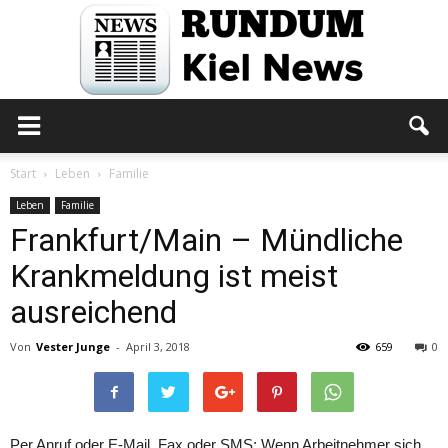
Rundum
Start
Leben
Familie
Leben
Familie
Frankfurt/Main – Mündliche
Kiel
Krankmeldung ist meist
ausreichend
News
Von
Vester Junge
-
April 3, 2018
659
0
Per Anruf oder E-Mail, Fax oder SMS: Wenn Arbeitnehmer sich