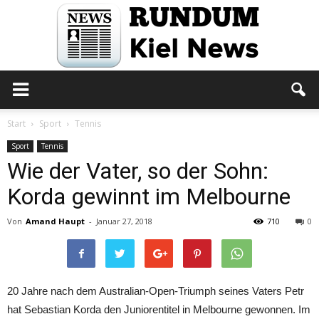
Rundum
Start
Sport
Tennis
Sport
Tennis
Wie der Vater, so der Sohn:
Kiel
Korda gewinnt im Melbourne
Von
Amand Haupt
-
Januar 27, 2018
710
0
News
20 Jahre nach dem Australian-Open-Triumph seines Vaters Petr
hat Sebastian Korda den Juniorentitel in Melbourne gewonnen. Im