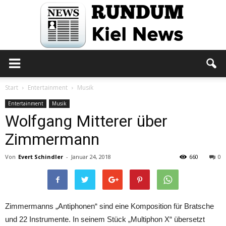
Rundum
Start
Entertainment
Musik
Entertainment
Musik
Wolfgang Mitterer über
Kiel
Zimmermann
Von
Evert Schindler
-
Januar 24, 2018
660
0
News
Zimmermanns „Antiphonen“ sind eine Komposition für Bratsche
und 22 Instrumente. In seinem Stück „Multiphon X“ übersetzt