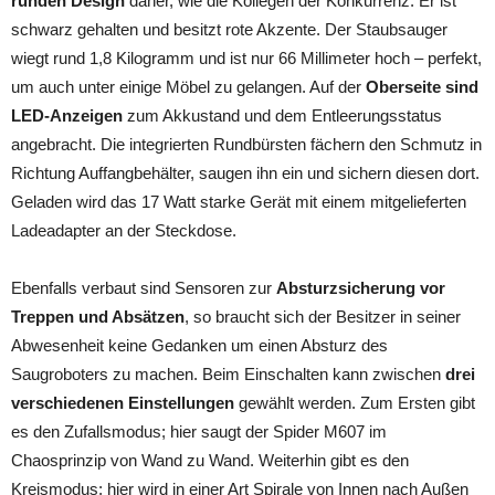
runden Design
daher, wie die Kollegen der Konkurrenz. Er ist
schwarz gehalten und besitzt rote Akzente. Der Staubsauger
wiegt rund 1,8 Kilogramm und ist nur 66 Millimeter hoch – perfekt,
um auch unter einige Möbel zu gelangen. Auf der
Oberseite sind
LED-Anzeigen
zum Akkustand und dem Entleerungsstatus
angebracht. Die integrierten Rundbürsten fächern den Schmutz in
Richtung Auffangbehälter, saugen ihn ein und sichern diesen dort.
Geladen wird das 17 Watt starke Gerät mit einem mitgelieferten
Ladeadapter an der Steckdose.
Ebenfalls verbaut sind Sensoren zur
Absturzsicherung vor
Treppen und Absätzen
, so braucht sich der Besitzer in seiner
Abwesenheit keine Gedanken um einen Absturz des
Saugroboters zu machen. Beim Einschalten kann zwischen
drei
verschiedenen Einstellungen
gewählt werden. Zum Ersten gibt
es den Zufallsmodus; hier saugt der Spider M607 im
Chaosprinzip von Wand zu Wand. Weiterhin gibt es den
Kreismodus; hier wird in einer Art Spirale von Innen nach Außen