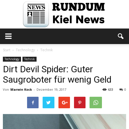
Rundum
Start
Technology
Technik
Technology
Technik
Dirt Devil Spider: Guter
Kiel
Saugroboter für wenig Geld
Von
Marwin Kock
-
Dezember 19, 2017
633
0
News