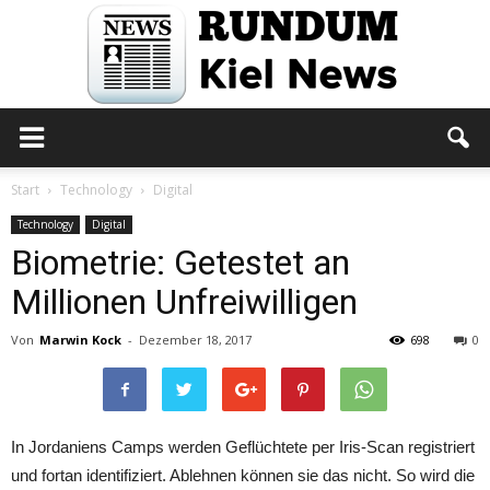
Rundum
Start
Technology
Digital
Technology
Digital
Biometrie: Getestet an
Kiel
Millionen Unfreiwilligen
Von
Marwin Kock
-
Dezember 18, 2017
698
0
News
In Jordaniens Camps werden Geflüchtete per Iris-Scan registriert
und fortan identifiziert. Ablehnen können sie das nicht. So wird die