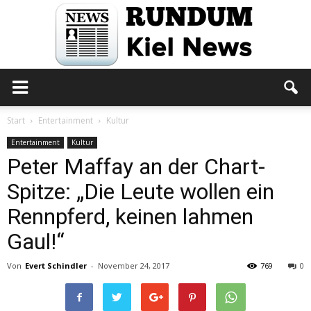
Rundum
Start
Entertainment
Kultur
Entertainment
Kultur
Peter Maffay an der Chart-
Kiel
Spitze: „Die Leute wollen ein
Rennpferd, keinen lahmen
News
Gaul!“
Von
Evert Schindler
-
November 24, 2017
769
0