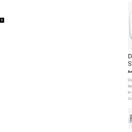
0
D
S
A
De
Mu
Kr
Sc