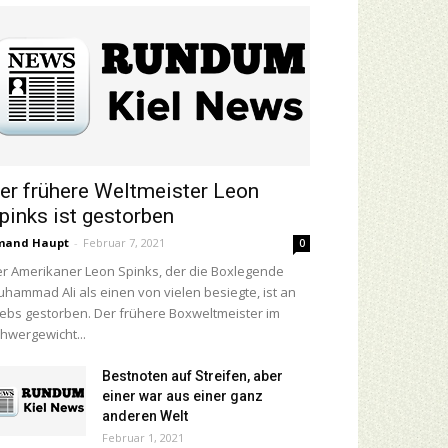
er frühere Weltmeister Leon
pinks ist gestorben
mand Haupt
-
Februar 7, 2021
0
r Amerikaner Leon Spinks, der die Boxlegende
hammad Ali als einen von vielen besiegte, ist an
ebs gestorben. Der frühere Boxweltmeister im
hwergewicht...
Bestnoten auf Streifen, aber
einer war aus einer ganz
anderen Welt
Februar 1, 2021