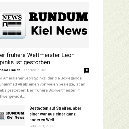
er frühere Weltmeister Leon
pinks ist gestorben
mand Haupt
-
Februar 7, 2021
0
r Amerikaner Leon Spinks, der die Boxlegende
hammad Ali als einen von vielen besiegte, ist an
ebs gestorben. Der frühere Boxweltmeister im
hwergewicht...
Bestnoten auf Streifen, aber
einer war aus einer ganz
anderen Welt
Februar 1, 2021