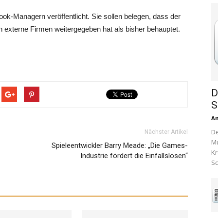
ok-Managern veröffentlicht. Sie sollen belegen, dass der
n externe Firmen weitergegeben hat als bisher behauptet.
D
S
A
De
Nächster Artikel
Mu
Spieleentwickler Barry Meade: „Die Games-
Kr
Industrie fördert die Einfallslosen“
Sc