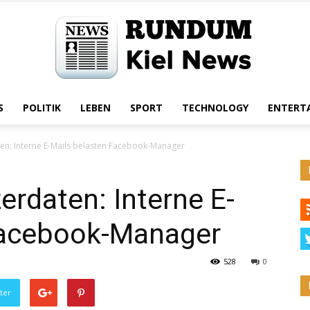
S
POLITIK
LEBEN
SPORT
TECHNOLOGY
ENTERT
Rundum
en: Interne E-Mails belasten Facebook-Manager
rdaten: Interne E-
Kiel
Facebook-Manager
528
0
ter
News