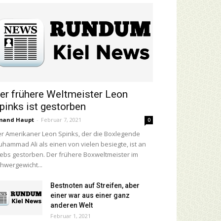
er frühere Weltmeister Leon
pinks ist gestorben
mand Haupt
-
Februar 7, 2021
0
r Amerikaner Leon Spinks, der die Boxlegende
hammad Ali als einen von vielen besiegte, ist an
ebs gestorben. Der frühere Boxweltmeister im
hwergewicht...
Bestnoten auf Streifen, aber
einer war aus einer ganz
anderen Welt
Februar 1, 2021