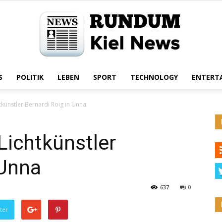
S
POLITIK
LEBEN
SPORT
TECHNOLOGY
ENTERT
Rundum
tkünstler Bernardi Roig in Unna
Lichtkünstler
Kiel
 Unna
637
0
ter
News