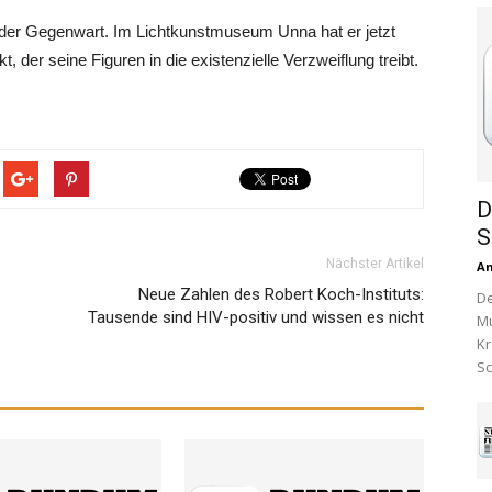
er der Gegenwart. Im Lichtkunstmuseum Unna hat er jetzt
 der seine Figuren in die existenzielle Verzweiflung treibt.
D
S
Nächster Artikel
A
Neue Zahlen des Robert Koch-Instituts:
De
Tausende sind HIV-positiv und wissen es nicht
Mu
Kr
Sc