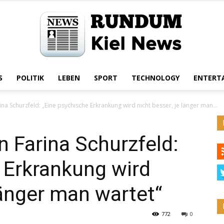
S
POLITIK
LEBEN
SPORT
TECHNOLOGY
ENTERT
Rundum
na Schurzfeld: „Eine psychische Erkrankung wird nicht besser, je länger man...
n Farina Schurzfeld:
Kiel
 Erkrankung wird
länger man wartet“
772
0
News