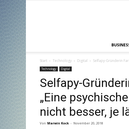
BUSINES
Start
Technology
Digital
Selfapy-Gründerin Fari
Technology
Digital
Selfapy-Gründeri
„Eine psychische
nicht besser, je 
Von
Marwin Kock
-
November 20, 2018