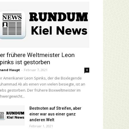
er frühere Weltmeister Leon
pinks ist gestorben
mand Haupt
-
Februar 7, 2021
0
r Amerikaner Leon Spinks, der die Boxlegende
hammad Ali als einen von vielen besiegte, ist an
ebs gestorben. Der frühere Boxweltmeister im
hwergewicht...
Bestnoten auf Streifen, aber
einer war aus einer ganz
anderen Welt
Februar 1, 2021