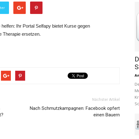
ter
helfen: Ihr Portal Selfapy bietet Kurse gegen
e Therapie ersetzen.
D
S
A
De
Mu
Kr
Nächster Artikel
Sc
n
Nach Schmutzkampagnen: Facebook opfert
t?
einen Bauern