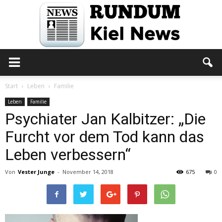
Rundum
Start
Leben
Familie
Leben
Familie
Psychiater Jan Kalbitzer: „Die
Kiel
Furcht vor dem Tod kann das
Leben verbessern“
News
Von
Vester Junge
-
November 14, 2018
675
0