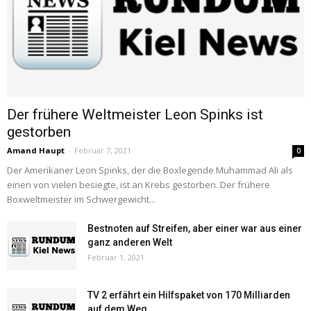
Der frühere Weltmeister Leon Spinks ist
gestorben
Amand Haupt
-
Februar 7, 2021
0
Der Amerikaner Leon Spinks, der die Boxlegende Muhammad Ali als
einen von vielen besiegte, ist an Krebs gestorben. Der frühere
Boxweltmeister im Schwergewicht...
Bestnoten auf Streifen, aber einer war aus einer
ganz anderen Welt
Februar 1, 2021
TV 2 erfährt ein Hilfspaket von 170 Milliarden
auf dem Weg...