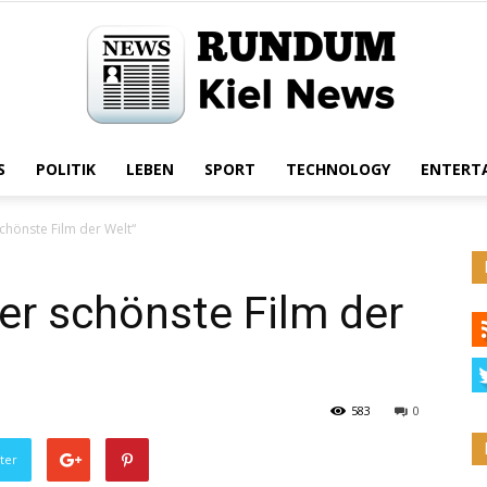
S
POLITIK
LEBEN
SPORT
TECHNOLOGY
ENTERT
Rundum
chönste Film der Welt“
er schönste Film der
Kiel
583
0
ter
News