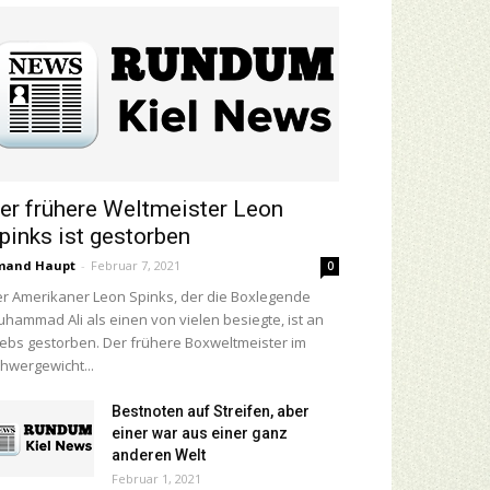
er frühere Weltmeister Leon
pinks ist gestorben
mand Haupt
-
Februar 7, 2021
0
r Amerikaner Leon Spinks, der die Boxlegende
hammad Ali als einen von vielen besiegte, ist an
ebs gestorben. Der frühere Boxweltmeister im
hwergewicht...
Bestnoten auf Streifen, aber
einer war aus einer ganz
anderen Welt
Februar 1, 2021