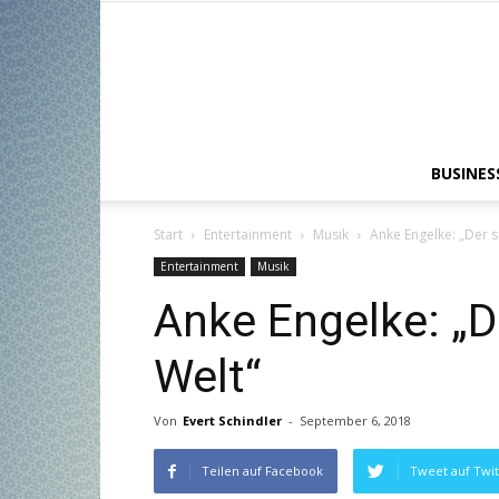
BUSINES
Start
Entertainment
Musik
Anke Engelke: „Der s
Entertainment
Musik
Anke Engelke: „D
Welt“
Von
Evert Schindler
-
September 6, 2018
Teilen auf Facebook
Tweet auf Twit