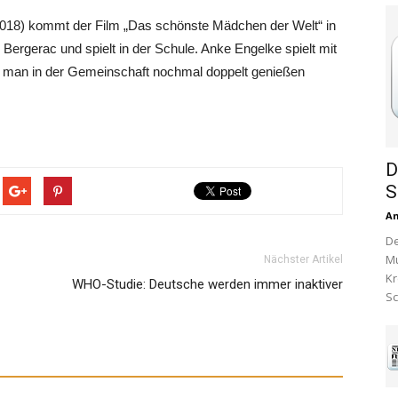
2018) kommt der Film „Das schönste Mädchen der Welt“ in
Bergerac und spielt in der Schule. Anke Engelke spielt mit
en man in der Gemeinschaft nochmal doppelt genießen
D
S
A
De
Mu
Nächster Artikel
Kr
WHO-Studie: Deutsche werden immer inaktiver
Sc