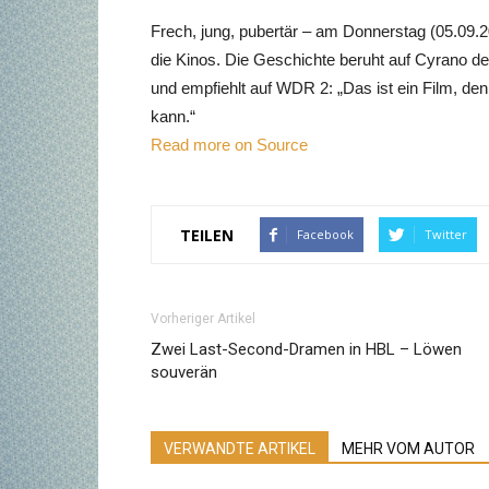
Frech, jung, pubertär – am Donnerstag (05.09.
die Kinos. Die Geschichte beruht auf Cyrano de 
und empfiehlt auf WDR 2: „Das ist ein Film, d
kann.“
Read more on Source
TEILEN
Facebook
Twitter
Vorheriger Artikel
Zwei Last-Second-Dramen in HBL – Löwen
souverän
VERWANDTE ARTIKEL
MEHR VOM AUTOR