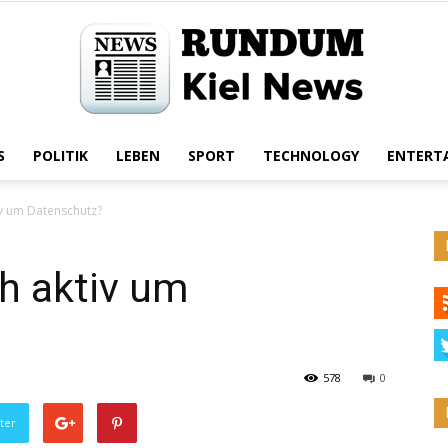
S
POLITIK
LEBEN
SPORT
TECHNOLOGY
ENTERT
Rundum
iv um Datenschutz?
h aktiv um
Kiel
578
0
ter
News