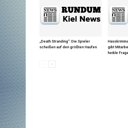
„Death Stranding“: Die Spieler
Hasskrimina
scheißen auf den größten Haufen
gibt Mitarb
heikle Frag