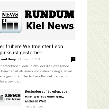
er frühere Weltmeister Leon
pinks ist gestorben
mand Haupt
-
Februar 7, 2021
0
r Amerikaner Leon Spinks, der die Boxlegende
hammad Ali als einen von vielen besiegte, ist an
ebs gestorben. Der frühere Boxweltmeister im
hwergewicht...
Bestnoten auf Streifen, aber
einer war aus einer ganz
anderen Welt
Februar 1, 2021