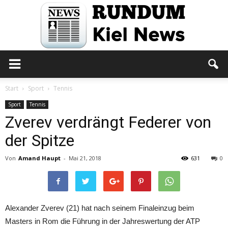
Rundum
Start
Sport
Tennis
Sport
Tennis
Zverev verdrängt Federer von
Kiel
der Spitze
Von
Amand Haupt
-
Mai 21, 2018
631
0
News
Alexander Zverev (21) hat nach seinem Finaleinzug beim
Masters in Rom die Führung in der Jahreswertung der ATP